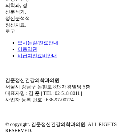
오시는길/진료안내
이용약관
비급여진료비안내
김준정신건강의학과의원
|
서울시 강남구 논현로 833 재경빌딩 5층
대표자명 : 김 준 | TEL: 02-518-8011
|
사업자 등록 번호 : 636-97-00774
© copyright. 김준정신건강의학과의원. ALL RIGHTS
RESERVED.