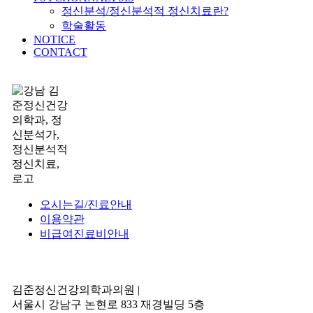
정신분석/정신분석적 정신치료란?
학술활동
NOTICE
CONTACT
오시는길/진료안내
이용약관
비급여진료비안내
김준정신건강의학과의원
|
서울시 강남구 논현로 833 재경빌딩 5층