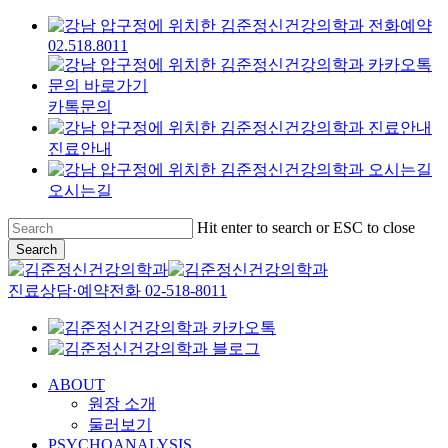
Skip
to
02.518.8011
main
content
카톡문의
진료안내
오시는길
Hit enter to search or ESC to close
Search
Close
Search
진료상담·예약전화
02-518-8011
Menu
Menu
ABOUT
원장 소개
둘러보기
PSYCHOANALYSIS